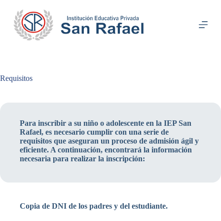
S
k
i
p
t
o
c
o
Requisitos
n
t
e
n
t
Para inscribir a su niño o adolescente en la IEP San
Rafael, es necesario cumplir con una serie de
requisitos que aseguran un proceso de admisión ágil y
eficiente. A continuación, encontrará la información
necesaria para realizar la inscripción:
Copia de DNI de los padres y del estudiante.