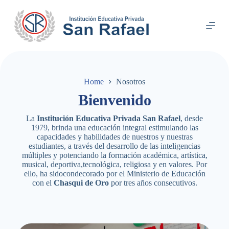
S
k
i
p
t
o
c
o
Home
Nosotros
n
t
Bienvenido
e
n
La
Institución Educativa Privada San Rafael
, desde
t
1979, brinda una educación integral estimulando las
capacidades y habilidades de nuestros y nuestras
estudiantes, a través del desarrollo de las inteligencias
múltiples y potenciando la formación académica, artística,
musical, deportiva,tecnológica, religiosa y en valores. Por
ello, ha sidocondecorado por el Ministerio de Educación
con el
Chasqui de Oro
por tres años consecutivos.