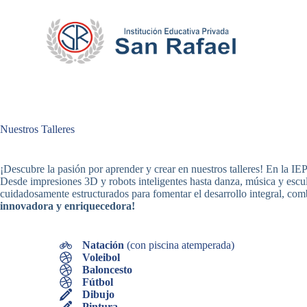
S
k
i
p
t
o
c
o
n
t
Nuestros Talleres
e
n
t
¡Descubre la pasión por aprender y crear en nuestros talleres! En la IEP
Desde impresiones 3D y robots inteligentes hasta danza, música y escult
cuidadosamente estructurados para fomentar el desarrollo integral, com
innovadora y enriquecedora!
Natación
(con piscina atemperada)
Voleibol
Baloncesto
Fútbol
Dibujo
Pintura